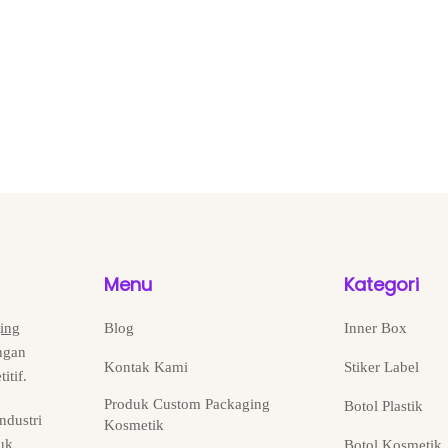
Menu
Kategori
ing
Blog
Inner Box
ngan
Kontak Kami
Stiker Label
itif.
Produk Custom Packaging
Botol Plastik
ndustri
Kosmetik
uk
Botol Kosmetik