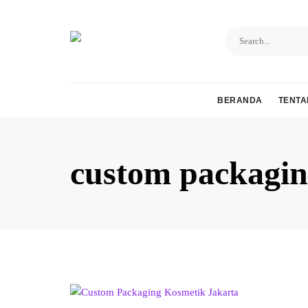
Skip
to
content
BERANDA
TENTA
custom packagin