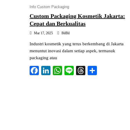
Info Custom Packaging
Custom Packaging Kosmetik Jakarta:
Cepat dan Berkualitas
Mar 17, 2025
BilBil
Industri kosmetik yang terus berkembang di Jakarta
menuntut inovasi dalam setiap aspek, termasuk
packaging atau
Fa
Li
W
Li
T
S
ce
nk
ha
ne
hr
ha
bo
ed
ts
ea
re
ok
In
A
ds
pp