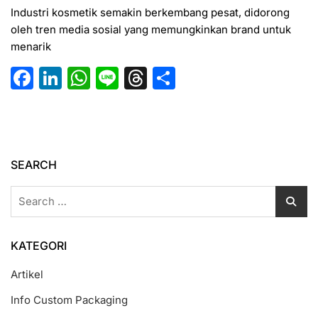
Industri kosmetik semakin berkembang pesat, didorong
oleh tren media sosial yang memungkinkan brand untuk
menarik
F
Li
W
Li
T
S
a
n
h
n
hr
h
c
k
at
e
e
ar
e
e
s
a
e
b
dI
A
d
SEARCH
o
n
p
s
Search
o
p
for:
k
KATEGORI
Artikel
Info Custom Packaging