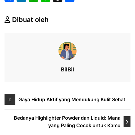
a
n
h
n
hr
h
c
k
at
e
e
ar
Dibuat oleh
e
e
s
a
e
b
dI
A
d
o
n
p
s
o
p
k
BilBil
Post
Gaya Hidup Aktif yang Mendukung Kulit Sehat
navigation
Bedanya Highlighter Powder dan Liquid: Mana
yang Paling Cocok untuk Kamu