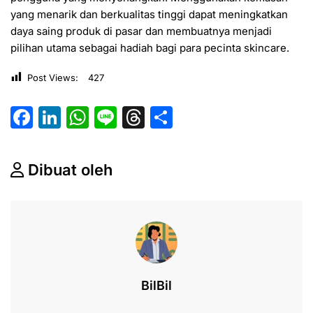
yang menarik dan berkualitas tinggi dapat meningkatkan
daya saing produk di pasar dan membuatnya menjadi
pilihan utama sebagai hadiah bagi para pecinta skincare.
Post Views:
427
F
Li
W
Li
T
S
a
n
h
n
hr
h
c
k
at
e
e
ar
Dibuat oleh
e
e
s
a
e
b
dI
A
d
o
n
p
s
o
p
k
BilBil