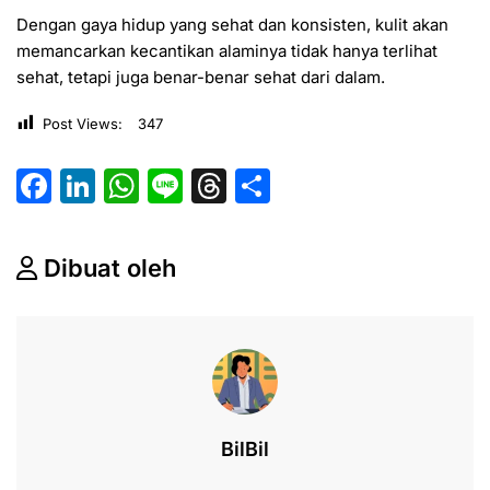
Dengan gaya hidup yang sehat dan konsisten, kulit akan
memancarkan kecantikan alaminya tidak hanya terlihat
sehat, tetapi juga benar-benar sehat dari dalam.
Post Views:
347
F
Li
W
Li
T
S
a
n
h
n
hr
h
c
k
at
e
e
ar
Dibuat oleh
e
e
s
a
e
b
dI
A
d
o
n
p
s
o
p
k
BilBil