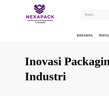
Skip
to
content
BERANDA
TENTA
Inovasi Packag
Industri