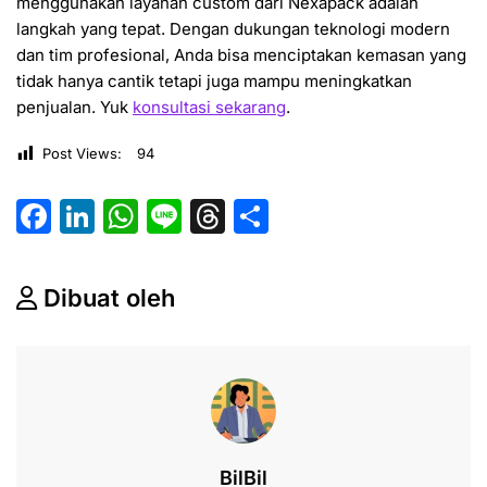
menggunakan layanan custom dari
Nexapack
adalah
langkah yang tepat. Dengan dukungan teknologi modern
dan tim profesional, Anda bisa menciptakan kemasan yang
tidak hanya cantik tetapi juga mampu meningkatkan
penjualan. Yuk
konsultasi sekarang
.
Post Views:
94
F
Li
W
Li
T
S
a
n
h
n
hr
h
c
k
at
e
e
ar
Dibuat oleh
e
e
s
a
e
b
dI
A
d
o
n
p
s
o
p
k
BilBil