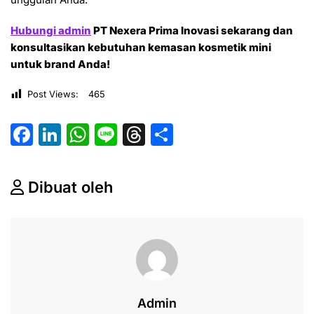
Hubungi admin
PT Nexera Prima Inovasi sekarang dan
konsultasikan kebutuhan kemasan kosmetik mini
untuk brand Anda!
Post Views:
465
F
Li
W
Li
T
S
a
n
h
n
hr
h
c
k
at
e
e
ar
Dibuat oleh
e
e
s
a
e
b
dI
A
d
o
n
p
s
o
p
k
Admin