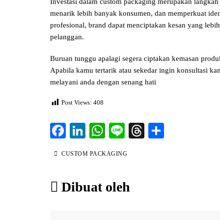
Investasi dalam custom packaging merupakan langkah s
menarik lebih banyak konsumen, dan memperkuat iden
profesional, brand dapat menciptakan kesan yang lebi
pelanggan.
Buruan tunggu apalagi segera ciptakan kemasan produ
Apabila kamu tertarik atau sekedar ingin konsultasi 
melayani anda dengan senang hati
Post Views:
408
Fa
Li
W
Li
T
S
ce
nk
ha
ne
hr
ha
Tags
CUSTOM PACKAGING
bo
ed
ts
ea
re
ok
In
A
ds
Dibuat oleh
pp