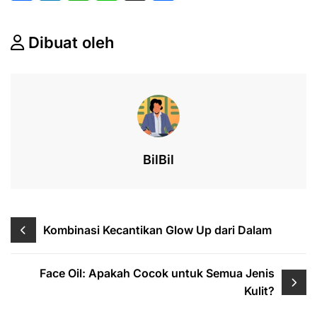
a
n
h
n
hr
h
c
k
at
e
e
ar
Dibuat oleh
e
e
s
a
e
b
dI
A
d
o
n
p
s
o
p
k
BilBil
Post
Kombinasi Kecantikan Glow Up dari Dalam
navigation
Face Oil: Apakah Cocok untuk Semua Jenis
Kulit?