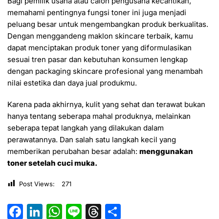
Bagi pemilik usaha atau calon pengusaha kecantikan,
memahami pentingnya fungsi toner ini juga menjadi
peluang besar untuk mengembangkan produk berkualitas.
Dengan menggandeng maklon skincare terbaik, kamu
dapat menciptakan produk toner yang diformulasikan
sesuai tren pasar dan kebutuhan konsumen lengkap
dengan packaging skincare profesional yang menambah
nilai estetika dan daya jual produkmu.
Karena pada akhirnya, kulit yang sehat dan terawat bukan
hanya tentang seberapa mahal produknya, melainkan
seberapa tepat langkah yang dilakukan dalam
perawatannya. Dan salah satu langkah kecil yang
memberikan perubahan besar adalah:
menggunakan
toner setelah cuci muka.
Post Views:
271
F
Li
W
Li
T
S