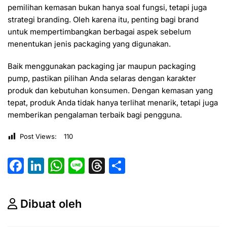
pemilihan kemasan bukan hanya soal fungsi, tetapi juga
strategi branding. Oleh karena itu, penting bagi brand
untuk mempertimbangkan berbagai aspek sebelum
menentukan jenis packaging yang digunakan.
Baik menggunakan packaging jar maupun packaging
pump, pastikan pilihan Anda selaras dengan karakter
produk dan kebutuhan konsumen. Dengan kemasan yang
tepat, produk Anda tidak hanya terlihat menarik, tetapi juga
memberikan pengalaman terbaik bagi pengguna.
Post Views:
110
F
Li
W
Li
T
S
a
n
h
n
hr
h
c
k
at
e
e
ar
Dibuat oleh
e
e
s
a
e