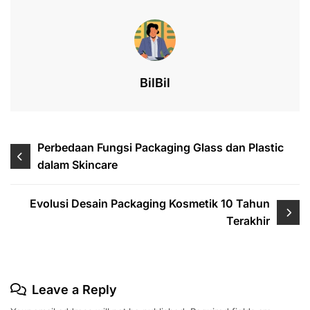
b
dI
A
d
o
n
p
s
o
p
k
BilBil
Post
Perbedaan Fungsi Packaging Glass dan Plastic
dalam Skincare
navigation
Evolusi Desain Packaging Kosmetik 10 Tahun
Terakhir
Leave a Reply