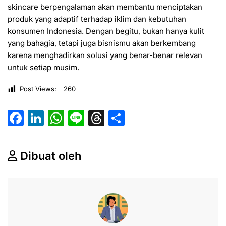
skincare berpengalaman akan membantu menciptakan
produk yang adaptif terhadap iklim dan kebutuhan
konsumen Indonesia. Dengan begitu, bukan hanya kulit
yang bahagia, tetapi juga bisnismu akan berkembang
karena menghadirkan solusi yang benar-benar relevan
untuk setiap musim.
Post Views:
260
F
Li
W
Li
T
S
a
n
h
n
hr
h
c
k
at
e
e
ar
Dibuat oleh
e
e
s
a
e
b
dI
A
d
o
n
p
s
o
p