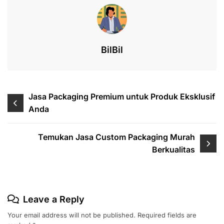
o
n
p
s
o
p
k
BilBil
Post
Jasa Packaging Premium untuk Produk Eksklusif
Anda
navigation
Temukan Jasa Custom Packaging Murah
Berkualitas
Leave a Reply
Your email address will not be published.
Required fields are