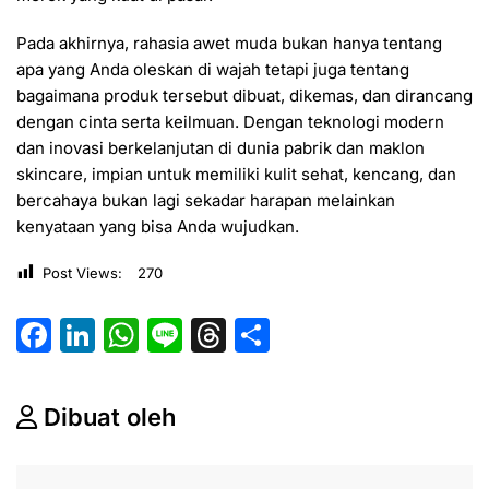
Pada akhirnya, rahasia awet muda bukan hanya tentang
apa yang Anda oleskan di wajah tetapi juga tentang
bagaimana produk tersebut dibuat, dikemas, dan dirancang
dengan cinta serta keilmuan. Dengan teknologi modern
dan inovasi berkelanjutan di dunia pabrik dan maklon
skincare, impian untuk memiliki kulit sehat, kencang, dan
bercahaya bukan lagi sekadar harapan melainkan
kenyataan yang bisa Anda wujudkan.
Post Views:
270
F
Li
W
Li
T
S
a
n
h
n
hr
h
c
k
at
e
e
ar
Dibuat oleh
e
e
s
a
e
b
dI
A
d