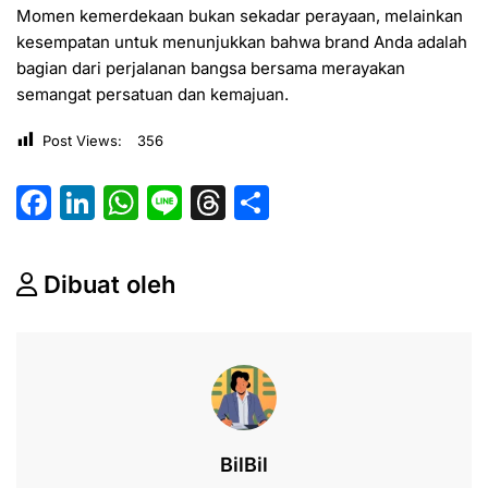
Momen kemerdekaan bukan sekadar perayaan, melainkan
kesempatan untuk menunjukkan bahwa brand Anda adalah
bagian dari perjalanan bangsa bersama merayakan
semangat persatuan dan kemajuan.
Post Views:
356
F
Li
W
Li
T
S
a
n
h
n
hr
h
c
k
at
e
e
ar
Dibuat oleh
e
e
s
a
e
b
dI
A
d
o
n
p
s
o
p
k
BilBil