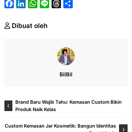
F
Li
W
Li
T
S
a
n
h
n
hr
h
c
k
at
e
e
ar
Dibuat oleh
e
e
s
a
e
b
dI
A
d
o
n
p
s
o
p
k
BilBil
Post
Brand Baru Wajib Tahu: Kemasan Custom Bikin
Produk Naik Kelas
navigation
Custom Kemasan Jar Kosmetik: Bangun Identitas