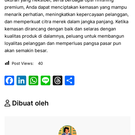
premium, Anda dapat menciptakan kemasan yang mampu
menarik perhatian, meningkatkan kepercayaan pelanggan,
dan memperkuat citra merek dalam jangka panjang. Ketika
kemasan dirancang dengan baik dan selaras dengan
kualitas produk di dalamnya, peluang untuk membangun
loyalitas pelanggan dan memperluas pangsa pasar pun
akan semakin besar.
Post Views:
40
F
Li
W
Li
T
S
a
n
h
n
hr
h
c
k
at
e
e
ar
Dibuat oleh
e
e
s
a
e
b
dI
A
d
o
n
p
s