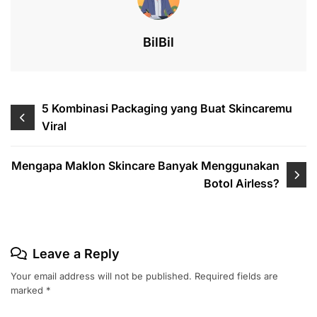
o
p
k
BilBil
Post
5 Kombinasi Packaging yang Buat Skincaremu
Viral
navigation
Mengapa Maklon Skincare Banyak Menggunakan
Botol Airless?
Leave a Reply
Your email address will not be published.
Required fields are
marked
*