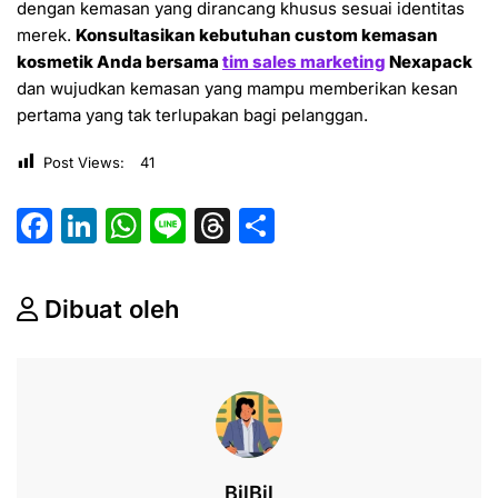
dengan kemasan yang dirancang khusus sesuai identitas
merek.
Konsultasikan kebutuhan custom kemasan
kosmetik Anda bersama
tim sales marketing
Nexapack
dan wujudkan kemasan yang mampu memberikan kesan
pertama yang tak terlupakan bagi pelanggan.
Post Views:
41
F
Li
W
Li
T
S
a
n
h
n
hr
h
c
k
at
e
e
ar
Dibuat oleh
e
e
s
a
e
b
dI
A
d
o
n
p
s
o
p
k
BilBil