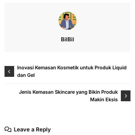
b
dI
A
d
o
n
p
s
o
p
k
BilBil
Post
Inovasi Kemasan Kosmetik untuk Produk Liquid
dan Gel
navigation
Jenis Kemasan Skincare yang Bikin Produk
Makin Eksis
Leave a Reply