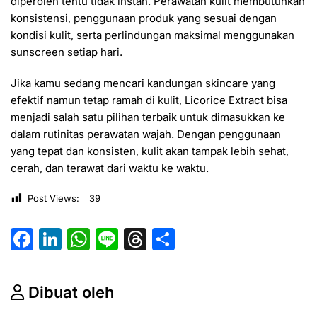
diperoleh tentu tidak instan. Perawatan kulit membutuhkan
konsistensi, penggunaan produk yang sesuai dengan
kondisi kulit, serta perlindungan maksimal menggunakan
sunscreen setiap hari.
Jika kamu sedang mencari kandungan skincare yang
efektif namun tetap ramah di kulit, Licorice Extract bisa
menjadi salah satu pilihan terbaik untuk dimasukkan ke
dalam rutinitas perawatan wajah. Dengan penggunaan
yang tepat dan konsisten, kulit akan tampak lebih sehat,
cerah, dan terawat dari waktu ke waktu.
Post Views:
39
F
Li
W
Li
T
S
a
n
h
n
hr
h
c
k
at
e
e
ar
Dibuat oleh
e
e
s
a
e