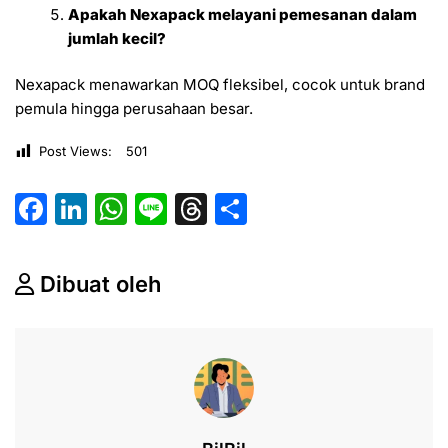
Apakah Nexapack melayani pemesanan dalam
jumlah kecil?
Nexapack menawarkan MOQ fleksibel, cocok untuk brand
pemula hingga perusahaan besar.
Post Views:
501
F
Li
W
Li
T
S
a
n
h
n
hr
h
c
k
at
e
e
ar
Dibuat oleh
e
e
s
a
e
b
dI
A
d
o
n
p
s
o
p
k