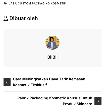
Tags
JASA CUSTOM PACKAGING KOSMETIK
c
k
at
e
e
ar
e
e
s
a
e
Dibuat oleh
b
dI
A
d
o
n
p
s
o
p
k
BilBil
Post
Cara Meningkatkan Daya Tarik Kemasan
Kosmetik Eksklusif
navigation
Pabrik Packaging Kosmetik Khusus untuk
Produk Skincare