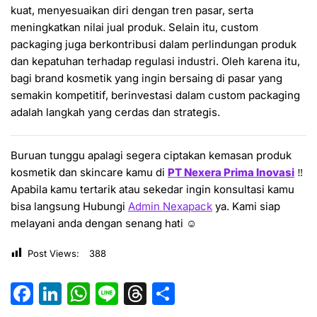
kuat, menyesuaikan diri dengan tren pasar, serta
meningkatkan nilai jual produk. Selain itu, custom
packaging juga berkontribusi dalam perlindungan produk
dan kepatuhan terhadap regulasi industri. Oleh karena itu,
bagi brand kosmetik yang ingin bersaing di pasar yang
semakin kompetitif, berinvestasi dalam custom packaging
adalah langkah yang cerdas dan strategis.
Buruan tunggu apalagi segera ciptakan kemasan produk
kosmetik dan skincare kamu di
PT Nexera Prima Inovasi
‼️
Apabila kamu tertarik atau sekedar ingin konsultasi kamu
bisa langsung Hubungi
Admin Nexapack
ya. Kami siap
melayani anda dengan senang hati ☺️
Post Views:
388
F
Li
W
Li
T
S
a
n
h
n
hr
h