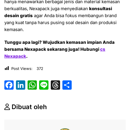
hanya menawarkan berbagai jenis dan material kemasan
berkualitas, Nexapack juga menyediakan
konsultasi
desain gratis
agar Anda bisa fokus membangun brand
yang kuat tanpa harus pusing soal desain dan produksi
kemasan.
Tunggu apa lagi? Wujudkan kemasan impian Anda
bersama Nexapack sekarang juga! Hubungi
cs
Nexapack
.
Post Views:
372
F
Li
W
Li
T
S
a
n
h
n
hr
h
c
k
at
e
e
ar
Dibuat oleh
e
e
s
a
e
b
dI
A
d