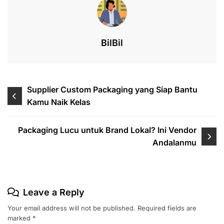
o
n
p
s
o
p
k
BilBil
Post
Supplier Custom Packaging yang Siap Bantu
Kamu Naik Kelas
navigation
Packaging Lucu untuk Brand Lokal? Ini Vendor
Andalanmu
Leave a Reply
Your email address will not be published.
Required fields are
marked
*