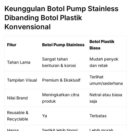
Keunggulan Botol Pump Stainless
Dibanding Botol Plastik
Konvensional
Botol Plastik
Fitur
Botol Pump Stainless
Biasa
Sangat tahan
Mudah penyok
Tahan Lama
benturan & korosi
dan retak
Terlihat
Tampilan Visual
Premium & Eksklusif
umum/sederhana
Meningkatkan citra
Netral atau biasa
Nilai Brand
produk
saja
Reusable &
Ya
Terbatas
Recyclable
Harga
Sedikit lebih tinggi
Lebih murah