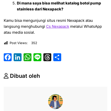
Di mana saya bisa melihat katalog botol pump
stainless dari Nexapack?
Kamu bisa mengunjungi situs resmi Nexapack atau
langsung menghubungi
Cs Nexapack
melalui WhatsApp
atau media sosial.
Post Views:
352
F
Li
W
Li
T
S
a
n
h
n
hr
h
c
k
at
e
e
ar
Dibuat oleh
e
e
s
a
e
b
dI
A
d
o
n
p
s
o
p