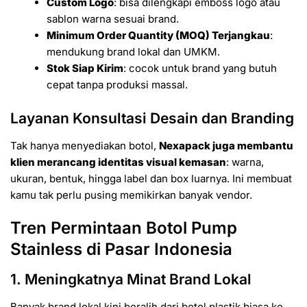
Custom Logo
: bisa dilengkapi emboss logo atau
sablon warna sesuai brand.
Minimum Order Quantity (MOQ) Terjangkau
:
mendukung brand lokal dan UMKM.
Stok Siap Kirim
: cocok untuk brand yang butuh
cepat tanpa produksi massal.
Layanan Konsultasi Desain dan Branding
Tak hanya menyediakan botol,
Nexapack juga membantu
klien merancang identitas visual kemasan
: warna,
ukuran, bentuk, hingga label dan box luarnya. Ini membuat
kamu tak perlu pusing memikirkan banyak vendor.
Tren Permintaan Botol Pump
Stainless di Pasar Indonesia
1. Meningkatnya Minat Brand Lokal
Banyak brand lokal kini beralih dari botol plastik biasa ke