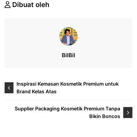
c
k
at
e
e
ar
Dibuat oleh
e
e
s
a
e
b
dI
A
d
o
n
p
s
o
p
k
BilBil
Post
Inspirasi Kemasan Kosmetik Premium untuk
Brand Kelas Atas
navigation
Supplier Packaging Kosmetik Premium Tanpa
Bikin Boncos