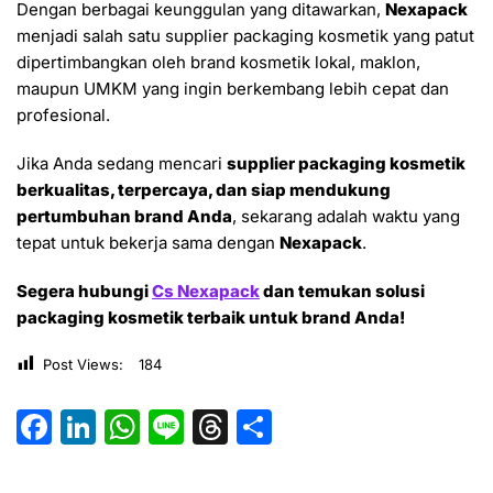
Dengan berbagai keunggulan yang ditawarkan,
Nexapack
menjadi salah satu supplier packaging kosmetik yang patut
dipertimbangkan oleh brand kosmetik lokal, maklon,
maupun UMKM yang ingin berkembang lebih cepat dan
profesional.
Jika Anda sedang mencari
supplier packaging kosmetik
berkualitas, terpercaya, dan siap mendukung
pertumbuhan brand Anda
, sekarang adalah waktu yang
tepat untuk bekerja sama dengan
Nexapack
.
Segera hubungi
Cs Nexapack
dan temukan solusi
packaging kosmetik terbaik untuk brand Anda!
Post Views:
184
F
Li
W
Li
T
S
a
n
h
n
hr
h